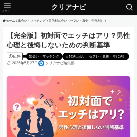
クリアナビ
メニュー
ホーム
出会い・マッチング
目的別出会い（セフレ・真剣・年代別）
【完全版】初対面でエッチはアリ？男性
心理と後悔しないための判断基準
広告
出会い・マッチング
目的別出会い（セフレ・真剣・年代別）
2026年5月27日
クリアナビ編集部