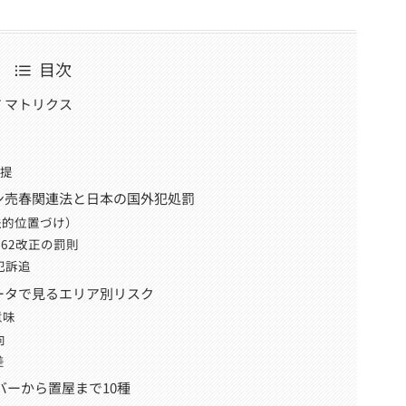
目次
 マトリクス
前提
ン売春関連法と日本の国外犯処罰
法的位置づけ）
1862改正の罰則
犯訴追
ータで見るエリア別リスク
意味
向
差
バーから置屋まで10種