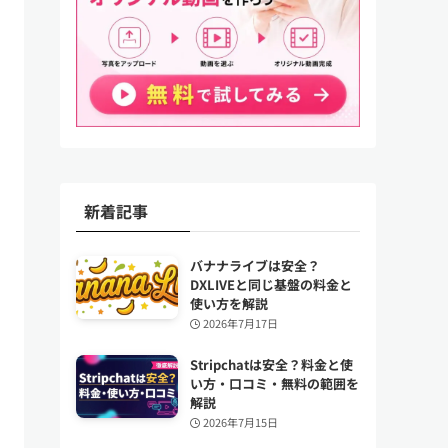
新着記事
バナナライブは安全？
DXLIVEと同じ基盤の料金と
使い方を解説
2026年7月17日
Stripchatは安全？料金と使
い方・口コミ・無料の範囲を
解説
2026年7月15日