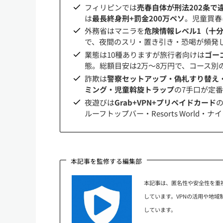
フィリピンでは
売春自体が刑法202条で
は
最長終身刑+罰金200万ペソ
。児童買春
外務省はマニラを
危険情報レベル1（十
で、夜間のスリ・置き引き・恐喝が頻発
業態は10種ありますが旅行者向けは
ゴー
態。総額目安は2万〜8万円で、コース別
詐欺は
警察セットアップ・偽札すり替え
ミング・児童斡旋トラップ
の7手口が定
夜遊びは
Grab+VPN+プリペイドカード
ルーフトップバー・Resorts Worl
本記事を監修する編集部
本記事は、匿名性や安全性を重
しています。VPNの活用や地
しています。