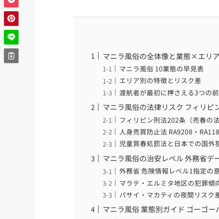
マニラ風俗の全体像と業態×エリア
マニラ風俗 10業態の早見表
エリア別の特徴とリスク差
渡航者が最初に押さえる3つの
マニラ風俗の法律リスク フィリピ
フィリピン刑法202条（売春の
人身売買防止法 RA9208・RA1
児童買春処罰法と日本での国外
マニラ風俗の治安レベル 外務省デ
外務省 危険情報レベル1指定の
マラテ・エルミタ地区の犯罪傾
パサイ・マカティの夜間リスク
マニラ風俗 業態別ガイド ゴーゴー