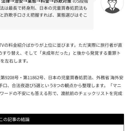
法律→治安→業態→料金→詐欺対策
の5段階
法は最長で終身刑、日本の児童買春処罰法も
と詐欺手口さえ把握すれば、業態選びはそこ
TVの料金紹介ばかりが上位に並びます。ただ実際に旅行者が直
札のすり替え、そして「未成年だった」と後から発覚する重罪ト
全を左右します。
208号・第11862号、日本の児童買春処罰法、外務省 海外安
手口、合法夜遊び5選という8つの観点から整理します。「マニ
キーワードの不安にも答える形で、渡航前のチェックリストを完成
この記事の結論