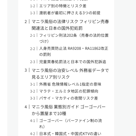
エリア別の特徴とリスク差
渡航者が最初に押さえる3つの前提
マニラ風俗の法律リスク フィリピン売春
関連法と日本の国外犯処罰
フィリピン刑法202条（売春の法的位置
づけ）
人身売買防止法 RA9208・RA11862改正
の罰則
児童買春処罰法と日本での国外犯訴追
マニラ風俗の治安レベル 外務省データで
見るエリア別リスク
外務省 危険情報レベル1指定の意味
マラテ・エルミタ地区の犯罪傾向
パサイ・マカティの夜間リスク差
マニラ風俗 業態別ガイド ゴーゴーバー
から置屋まで10種
ゴーゴーバー（バーファイン制の流
れ）
日本式・韓国式・中国式KTVの違い