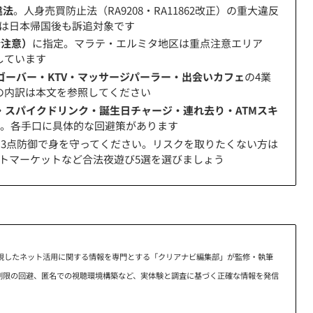
違法
。人身売買防止法（RA9208・RA11862改正）の重大違反
は日本帰国後も訴追対象です
分注意）
に指定。マラテ・エルミタ地区は重点注意エリア
しています
ゴーバー・KTV・マッサージパーラー・出会いカフェ
の4業
の内訳は本文を参照してください
・スパイクドリンク・誕生日チャージ・連れ去り・ATMスキ
番。各手口に具体的な回避策があります
の3点防御で身を守ってください。リスクを取りたくない方は
d・ナイトマーケットなど合法夜遊び5選を選びましょう
視したネット活用に関する情報を専門とする「クリアナビ編集部」が監修・執筆
域制限の回避、匿名での視聴環境構築など、実体験と調査に基づく正確な情報を発信