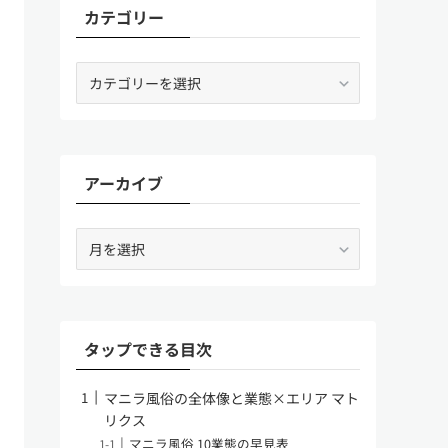
カテゴリー
カ
テ
ゴ
リ
ー
アーカイブ
ア
ー
カ
イ
ブ
タップできる目次
マニラ風俗の全体像と業態×エリア マト
リクス
マニラ風俗 10業態の早見表