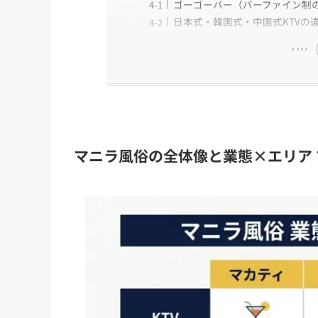
ゴーゴーバー（バーファイン制
日本式・韓国式・中国式KTVの
マニラ風俗の全体像と業態×エリア 