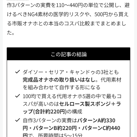
作3パターンの実費を110〜440円の単位で公開し、避
けるべきNG4素材の医学的リスクや、500円から買え
る市販オナホとの本当のコスパ比較までまとめまし
た。
この記事の結論
ダイソー・セリア・キャンドゥの3社とも
完成品オナホの取り扱いはなし
。代用素材
を組み合わせて自作する形になる
100均で買える代用オナホ5選の中で最もコ
スパが高いのは
セルロース製スポンジ＋ラ
ップ(合計約220円)
の構成
自作3パターンの実費は
パターンA約330
円・パターンB約220円・パターンC約440
円
で、所要時間は5〜15分