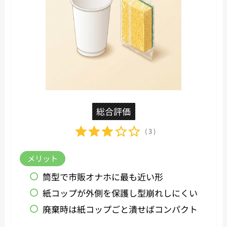
総合評価
( 3 )
メリット
筒型で市販オナホに最も近い形
紙コップが外側を保護し型崩れしにくい
廃棄時は紙コップごと潰せばコンパクト