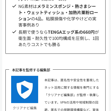
NG素材は
メラミンスポンジ・熱さまシー
ト・ウェットティッシュ・加熱片栗粉ロー
ション
の4品。粘膜損傷や化学やけどの実
害事例あり
長期で使うなら
TENGAエッグ系の660円
が
衛生面・耐久性で100均構成を圧倒し、1回
あたりコストでも勝る
本記事を監修する編集部
本記事は、匿名性や安全性を重視した
ネット活用に関する情報を専門とする
「クリアナビ編集部」が監修・執筆し
ています。VPNの活用や地域制限の回
クリアナビ編集
避、匿名での視聴環境構築など、実体