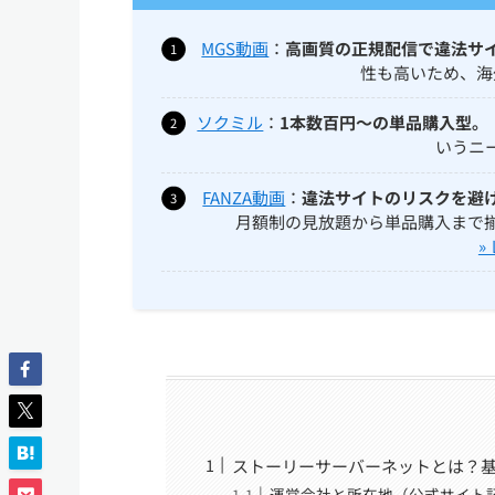
MGS動画
：
高画質の正規配信で違法サ
性も高いため、海
ソクミル
：
1本数百円〜の単品購入型。
いうニ
FANZA動画
：
違法サイトのリスクを避
月額制の見放題から単品購入まで
»
ストーリーサーバーネットとは？
運営会社と所在地（公式サイト