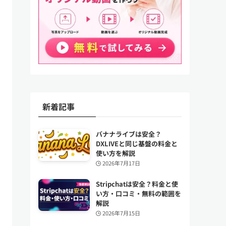
新着記事
バナナライブは安全？
DXLIVEと同じ基盤の料金と
使い方を解説
2026年7月17日
Stripchatは安全？料金と使
い方・口コミ・無料の範囲を
解説
2026年7月15日