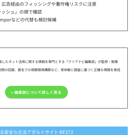
、広告経由のフィッシングや著作権リスクに注意
ャッシュ」の順で確認
Dumporなどの代替も検討候補
視したネット活用に関する情報を専門とする「クリアナビ編集部」が監修・執筆
域制限の回避、匿名での視聴環境構築など、実体験と調査に基づく正確な情報を発信
» 編集部について詳しく見る
安全な合法アダルトサイト BEST3