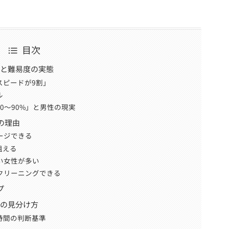
目次
論と難易度の実態
スピードが9割」
ル
0〜90%」と男性の現実
の理由
ージできる
狙える
若い女性が多い
スクリーニングできる
プ
性の見分け方
時間の判断基準