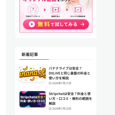
新着記事
バナナライブは安全？
DXLIVEと同じ基盤の料金と
使い方を解説
2026年7月17日
Stripchatは安全？料金と使
い方・口コミ・無料の範囲を
解説
2026年7月15日