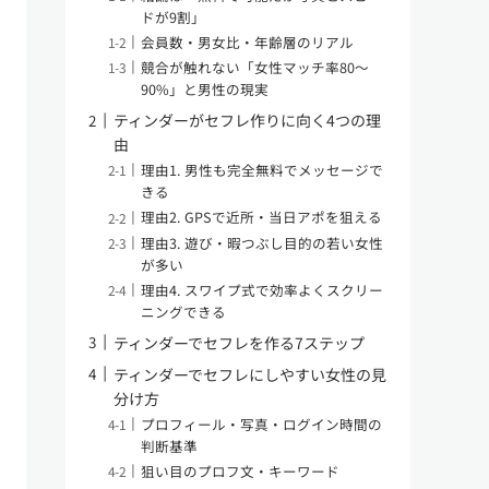
ドが9割」
会員数・男女比・年齢層のリアル
競合が触れない「女性マッチ率80〜
90%」と男性の現実
ティンダーがセフレ作りに向く4つの理
由
理由1. 男性も完全無料でメッセージで
きる
理由2. GPSで近所・当日アポを狙える
理由3. 遊び・暇つぶし目的の若い女性
が多い
理由4. スワイプ式で効率よくスクリー
ニングできる
ティンダーでセフレを作る7ステップ
ティンダーでセフレにしやすい女性の見
分け方
プロフィール・写真・ログイン時間の
判断基準
狙い目のプロフ文・キーワード