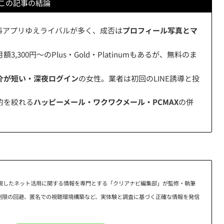
この記事の結論
料アプリゆえライバルが多く、成否は
プロフィール写真とマ
,300円〜のPlus・Gold・Platinumもあるが、無料のま
介が短い・深夜ログイン
の女性。業者は初回のLINE誘導と投
的を絞れる
ハッピーメール・ワクワクメール・PCMAX
の併
視したネット活用に関する情報を専門とする「クリアナビ編集部」が監修・執筆
域制限の回避、匿名での視聴環境構築など、実体験と調査に基づく正確な情報を発信