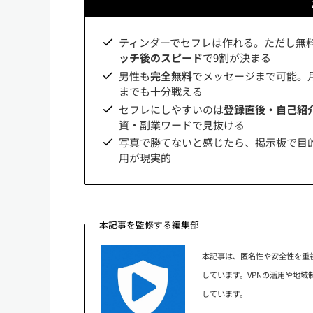
ティンダーでセフレは作れる。ただし無
ッチ後のスピード
で9割が決まる
男性も
完全無料
でメッセージまで可能。月額3
までも十分戦える
セフレにしやすいのは
登録直後・自己紹
資・副業ワードで見抜ける
写真で勝てないと感じたら、掲示板で目
用が現実的
本記事を監修する編集部
本記事は、匿名性や安全性を重
しています。VPNの活用や地
しています。